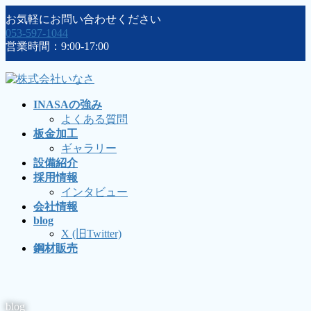
コ
ナ
お気軽にお問い合わせください
ン
ビ
053-597-1044
テ
ゲ
営業時間：9:00-17:00
ン
ー
ツ
シ
に
ョ
移
ン
INASAの強み
動
に
よくある質問
移
板金加工
動
ギャラリー
設備紹介
採用情報
インタビュー
会社情報
blog
X (旧Twitter)
鋼材販売
blog