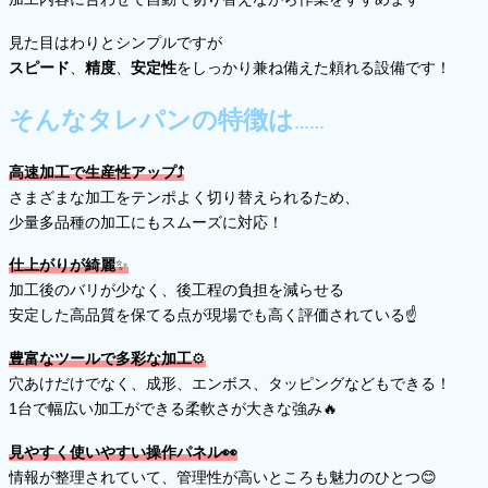
見た目はわりとシンプルですが
スピード
、
精度
、
安定性
をしっかり兼ね備えた頼れる設備です！
そんなタレパンの特徴は
……
高速加工で生産性アップ⤴
さまざまな加工をテンポよく切り替えられるため、
少量多品種の加工にもスムーズに対応！
仕上がりが綺麗
✨
加工後のバリが少なく、後工程の負担を減らせる
安定した高品質を保てる点が現場でも高く評価されている☝
豊富なツールで多彩な加工
⚙
穴あけだけでなく、成形、エンボス、タッピングなどもできる！
1台で幅広い加工ができる柔軟さが大きな強み🔥
見やすく使いやすい操作パネル👀
情報が整理されていて、管理性が高いところも魅力のひとつ😊