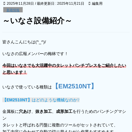
2025年11月28日
/ 最終更新日 :
2025年11月21日
編集用
新着情報
～いなさ設備紹介～
皆さんこんにちは(^_^)/
いなさの広報メンバーの梅林です！
今回はいなさでも大活躍中のタレットパンチプレスをご紹介したい
と思います！
【EM2510NT】
いなさで使っている種類は
【EM2510NT】
はどのような機械なのか❔
金属板に
穴あけ
、
抜き加工
、
成形加工
を行うためのパンチングマシ
ン
タレットと呼ばれる円盤に複数のツールがセットされていて、
加工内容に合わせて自動で切り替えながら作業をすすめます