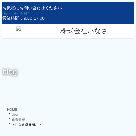
コ
ナ
お気軽にお問い合わせください
ン
ビ
053-597-1044
テ
ゲ
営業時間：9:00-17:00
ン
ー
ツ
シ
に
ョ
移
ン
動
に
移
動
blog
HOME
blog
新着情報
～いなさ設備紹介～