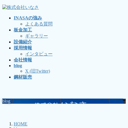
コ
ナ
ン
ビ
INASAの強み
テ
ゲ
よくある質問
ン
ー
板金加工
ツ
シ
ギャラリー
に
ョ
設備紹介
移
ン
採用情報
動
に
インタビュー
移
会社情報
動
blog
X (旧Twitter)
鋼材販売
blog
HOME