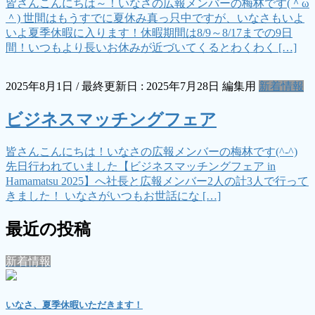
皆さんこんにちは～！いなさの広報メンバーの梅林です(＾ω
＾) 世間はもうすでに夏休み真っ只中ですが、いなさもいよ
いよ夏季休暇に入ります！休暇期間は8/9～8/17までの9日
間！いつもより長いお休みが近づいてくるとわくわく […]
2025年8月1日
/ 最終更新日 :
2025年7月28日
編集用
新着情報
ビジネスマッチングフェア
皆さんこんにちは！いなさの広報メンバーの梅林です(^-^)
先日行われていました【ビジネスマッチングフェア in
Hamamatsu 2025】へ社長と広報メンバー2人の計3人で行って
きました！ いなさがいつもお世話にな […]
最近の投稿
新着情報
いなさ、夏季休暇いただきます！