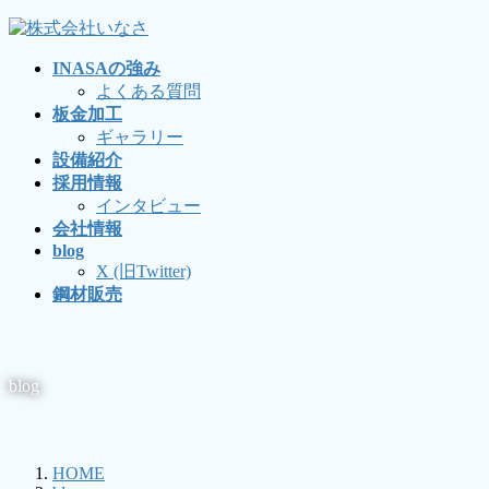
コ
ナ
ン
ビ
INASAの強み
テ
ゲ
よくある質問
ン
ー
板金加工
ツ
シ
ギャラリー
に
ョ
設備紹介
移
ン
採用情報
動
に
インタビュー
移
会社情報
動
blog
X (旧Twitter)
鋼材販売
blog
HOME