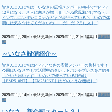
皆さんこんにちは！いなさの広報メンバーの梅林です(^_^)/
12月になり、さらに寒さが増しましたね🥶風邪だけでなく、
インフルエンザやコロナなどまだ流行っているらしいので体
調には気を付けてくださいね！ まだまだ12月に入 […]
2025年11月28日
/ 最終更新日 :
2025年11月21日
編集用
新着情
報
～いなさ設備紹介～
皆さんこんにちは(^_^)/ いなさの広報メンバーの梅林です！
今回はいなさでも大活躍中のタレットパンチプレスをご紹介
したいと思います！ いなさで使っている種類は
【EM2510NT】 【EM2510NT】はどのような機械 […]
2025年11月14日
/ 最終更新日 :
2025年11月12日
編集用
新着情
報
いなさ、新企画スタート？！