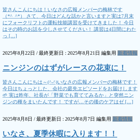
皆さんこんにちは！いなさの広報メンバーの梅林です
（*^_^*） さて、今日はどんな話かと言いますと実は7月末
にフォークリフトの運転技能講習を受けてきました！ 今日
はその時のお話を少しさせてください！ 講習は4日間にわた
っ […]
2025年8月22日
/ 最終更新日 :
2025年8月21日
編集用
新着情報
ニンジンのはずがレースの花束に！
皆さんこんにちは～(^-^)いなさの広報メンバーの梅林です！
今日はちょっとした、会社の庭先エピソードをお届けします
🌱 実は昨年、社長が「野菜でも育ててみるか」と突然ニン
ジンの種をまいたんです！ ですが…その後のケアはゼ […]
2025年8月8日
/ 最終更新日 :
2025年8月7日
編集用
新着情報
いなさ、夏季休暇に入ります！！