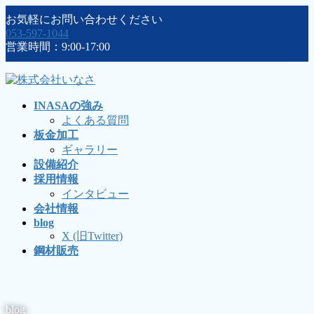
コ
ナ
お気軽にお問い合わせください
ン
ビ
053-597-1044
テ
ゲ
営業時間：9:00-17:00
ン
ー
ツ
シ
に
ョ
移
ン
INASAの強み
動
に
よくある質問
移
板金加工
動
ギャラリー
設備紹介
採用情報
インタビュー
会社情報
blog
X (旧Twitter)
鋼材販売
blog