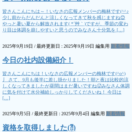
皆さんこんにちは～！いなさの広報メンバーの梅林です(^^♪
少し前からだんだんと涼しくなってきて秋を感じますね😊
やっと暑い夏から解放されます( *´艸｀)ですが、季節の変わ
り目は体調を崩しやすいと思うのでみなさん十分気を […]
2025年9月19日
/ 最終更新日 :
2025年9月19日
編集用
新着情報
今日の社内設備紹介！
皆さんこんにちは！いなさの広報メンバーの梅林です(^o^)
丿 さて、9月も後半に差し掛かりました！朝と夜は比較的涼
しくなってきましたが昼間はまだ暑いですね🥵みなさん体調
に気を付けて水分補給しっかりしてくださいね！ 今日は
[…]
2025年9月5日
/ 最終更新日 :
2025年9月4日
編集用
新着情報
資格を取得しました(⁈)