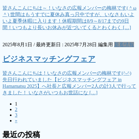
皆さんこんにちは～！いなさの広報メンバーの梅林です(＾ω
＾) 世間はもうすでに夏休み真っ只中ですが、いなさもいよ
いよ夏季休暇に入ります！休暇期間は8/9～8/17までの9日
間！いつもより長いお休みが近づいてくるとわくわく […]
2025年8月1日
/ 最終更新日 :
2025年7月28日
編集用
新着情報
ビジネスマッチングフェア
皆さんこんにちは！いなさの広報メンバーの梅林です(^-^)
先日行われていました【ビジネスマッチングフェア in
Hamamatsu 2025】へ社長と広報メンバー2人の計3人で行って
きました！ いなさがいつもお世話にな […]
ペ
1
投
ペ
2
ー
稿
ペ
3
ー
ジ
»
ー
ジ
の
ジ
最近の投稿
ペ