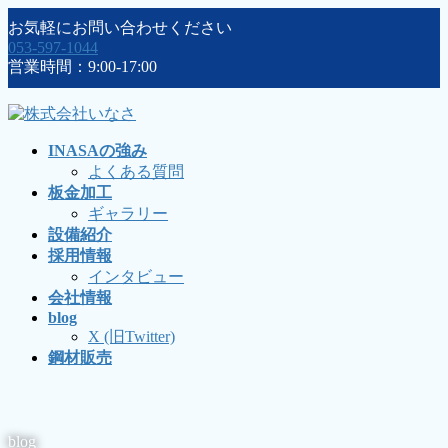
コ
ナ
お気軽にお問い合わせください
ン
ビ
053-597-1044
テ
ゲ
営業時間：9:00-17:00
ン
ー
ツ
シ
に
ョ
移
ン
INASAの強み
動
に
よくある質問
移
板金加工
動
ギャラリー
設備紹介
採用情報
インタビュー
会社情報
blog
X (旧Twitter)
鋼材販売
blog