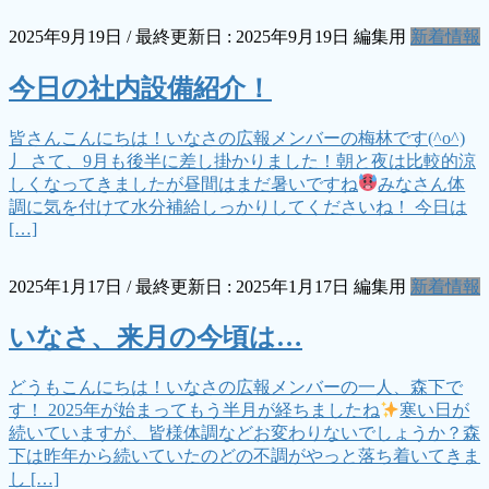
2025年9月19日
/ 最終更新日 :
2025年9月19日
編集用
新着情報
今日の社内設備紹介！
皆さんこんにちは！いなさの広報メンバーの梅林です(^o^)
丿 さて、9月も後半に差し掛かりました！朝と夜は比較的涼
しくなってきましたが昼間はまだ暑いですね
みなさん体
調に気を付けて水分補給しっかりしてくださいね！ 今日は
[…]
2025年1月17日
/ 最終更新日 :
2025年1月17日
編集用
新着情報
いなさ、来月の今頃は…
どうもこんにちは！いなさの広報メンバーの一人、森下で
す！ 2025年が始まってもう半月が経ちましたね
寒い日が
続いていますが、皆様体調などお変わりないでしょうか？森
下は昨年から続いていたのどの不調がやっと落ち着いてきま
し […]