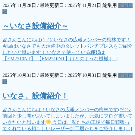
2025年11月28日
/ 最終更新日 :
2025年11月21日
編集用
新着情
報
～いなさ設備紹介～
皆さんこんにちは(^_^)/ いなさの広報メンバーの梅林です！
今回はいなさでも大活躍中のタレットパンチプレスをご紹介
したいと思います！ いなさで使っている種類は
【EM2510NT】 【EM2510NT】はどのような機械 […]
2025年10月31日
/ 最終更新日 :
2025年10月31日
編集用
新着情
報
いなさ、設備紹介！
皆さんこんにちは！いなさの広報メンバーの梅林です(*^^)v
前回と少し間があいてしまいましたが、元気にブログ書いて
いきたいと思います
今日は、私たちの工場で毎日頑張っ
てくれている頼もしいレーザー加工機たちをご紹介しま […]