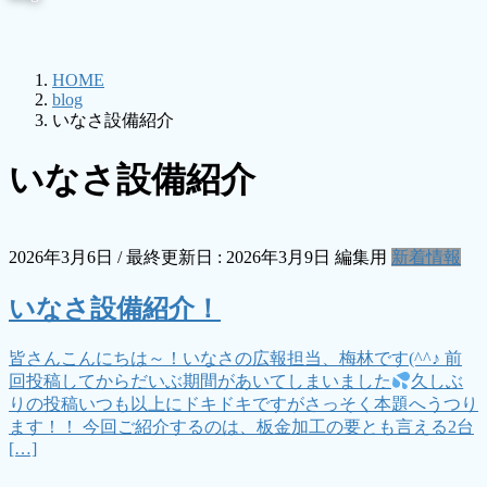
HOME
blog
いなさ設備紹介
いなさ設備紹介
2026年3月6日
/ 最終更新日 :
2026年3月9日
編集用
新着情報
いなさ設備紹介！
皆さんこんにちは～！いなさの広報担当、梅林です(^^♪ 前
回投稿してからだいぶ期間があいてしまいました
久しぶ
りの投稿いつも以上にドキドキですがさっそく本題へうつり
ます！！ 今回ご紹介するのは、板金加工の要とも言える2台
[…]