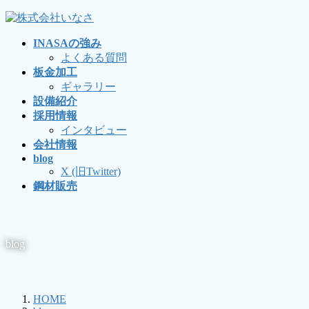
コ
ナ
ン
ビ
INASAの強み
テ
ゲ
よくある質問
ン
ー
板金加工
ツ
シ
ギャラリー
に
ョ
設備紹介
移
ン
採用情報
動
に
インタビュー
移
会社情報
動
blog
X (旧Twitter)
鋼材販売
blog
HOME