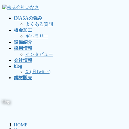
コ
ナ
ン
ビ
INASAの強み
テ
ゲ
よくある質問
ン
ー
板金加工
ツ
シ
ギャラリー
に
ョ
設備紹介
移
ン
採用情報
動
に
インタビュー
移
会社情報
動
blog
X (旧Twitter)
鋼材販売
blog
HOME