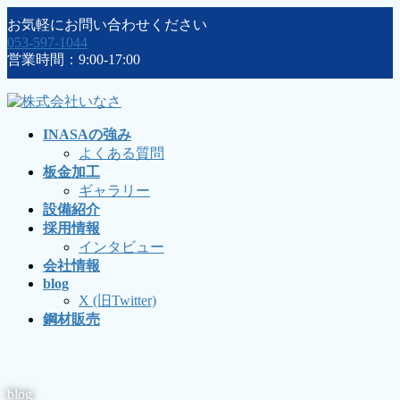
コ
ナ
お気軽にお問い合わせください
ン
ビ
053-597-1044
テ
ゲ
営業時間：9:00-17:00
ン
ー
ツ
シ
に
ョ
移
ン
INASAの強み
動
に
よくある質問
移
板金加工
動
ギャラリー
設備紹介
採用情報
インタビュー
会社情報
blog
X (旧Twitter)
鋼材販売
blog