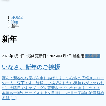
HOME
blog
新年
新年
2025年1月7日
/ 最終更新日 :
2025年1月7日
編集用
新着情報
いなさ、新年のご挨拶
謹んで新春のお慶びを申しあげます。いなさの広報メンバー
の一人、森下です！皆様にご挨拶をしたい気持ちが止められ
ず、火曜日ですがブログを更新させていただきました！！
本年も一層のサービス向上を目指し、社員一同誠心誠意努め
る所 […]