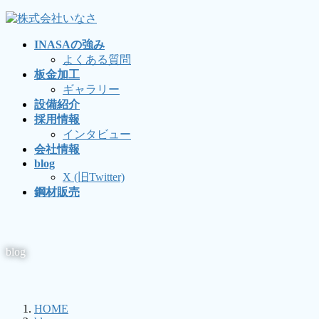
コ
ナ
ン
ビ
INASAの強み
テ
ゲ
よくある質問
ン
ー
板金加工
ツ
シ
ギャラリー
に
ョ
設備紹介
移
ン
採用情報
動
に
インタビュー
移
会社情報
動
blog
X (旧Twitter)
鋼材販売
blog
HOME