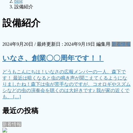
blog
設備紹介
設備紹介
2024年9月20日
/ 最終更新日 :
2024年9月19日
編集用
新着情報
いなさ、創業〇〇周年です！！
どうもこんにちは！いなさの広報メンバーの一人、森下で
す！ 最近は暗くなると虫の鳴き声が聞こえてくるようにな
りましたね！森下は虫が苦手なのですが、コオロギやスズム
シなどの虫の演奏会を聴くのは大好きです♪ 我が家の近くで
も、 […]
最近の投稿
新着情報