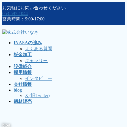
コ
ナ
お気軽にお問い合わせください
ン
ビ
053-597-1044
テ
ゲ
営業時間：9:00-17:00
ン
ー
ツ
シ
に
ョ
移
ン
INASAの強み
動
に
よくある質問
移
板金加工
動
ギャラリー
設備紹介
採用情報
インタビュー
会社情報
blog
X (旧Twitter)
鋼材販売
blog