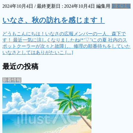
2024年10月4日
/ 最終更新日 :
2024年10月4日
編集用
新着情報
いなさ、秋の訪れを感じます！
どうもこんにちは！いなさの広報メンバーの一人、森下で
す！ 最近一気に涼しくなりましたね(*’▽’)この夏 社内のス
ポットクーラーが次々と故障し、修理の順番待ちをしていた
いなさとしてはありがたいこ […]
最近の投稿
新着情報