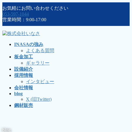
コ
ナ
お気軽にお問い合わせください
ン
ビ
053-597-1044
テ
ゲ
営業時間：9:00-17:00
ン
ー
ツ
シ
に
ョ
移
ン
INASAの強み
動
に
よくある質問
移
板金加工
動
ギャラリー
設備紹介
採用情報
インタビュー
会社情報
blog
X (旧Twitter)
鋼材販売
blog