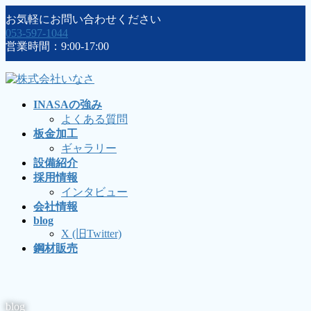
コ
ナ
お気軽にお問い合わせください
ン
ビ
053-597-1044
テ
ゲ
営業時間：9:00-17:00
ン
ー
ツ
シ
に
ョ
移
ン
INASAの強み
動
に
よくある質問
移
板金加工
動
ギャラリー
設備紹介
採用情報
インタビュー
会社情報
blog
X (旧Twitter)
鋼材販売
blog