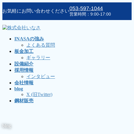
コ
ナ
053-597-1044
お気軽にお問い合わせください
ン
ビ
営業時間：9:00-17:00
テ
ゲ
ン
ー
ツ
シ
に
ョ
INASAの強み
移
ン
よくある質問
動
に
板金加工
移
ギャラリー
動
設備紹介
採用情報
インタビュー
会社情報
blog
X (旧Twitter)
鋼材販売
blog