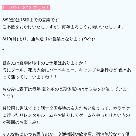
1. 8/10～8/18 でした！
8/9(金)は15時までの営業です！
ご不便をおかけいたしますが、何卒よろしくお願いいたします。
8/19(月)より、通常通りの営業となります(*’ω’*)♪
¨
皆さんは夏季休暇中のご予定はありますか？
海にプール、花火大会にバーベキュー、キャンプや旅行など 色々あ
って迷ってしまいますね！！
ちなみに森下は毎年 夏と冬の長期休暇中はオフ会を開催しています
(*’▽’)
普段同じ趣味でよく話す全国各地の友人たちと集まって、カラオケ
に行ったりレンタルルームをお借りしてゲームをやったりというの
が毎回のお楽しみ♪
そんな時にいつも思うのが、交通機関や飲食店、宿泊施設などで働