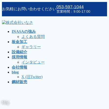
コ
ナ
053-597-1044
お気軽にお問い合わせください
ン
ビ
営業時間：9:00-17:00
テ
ゲ
ン
ー
ツ
シ
に
ョ
INASAの強み
移
ン
よくある質問
動
に
板金加工
移
ギャラリー
動
設備紹介
採用情報
インタビュー
会社情報
blog
X (旧Twitter)
鋼材販売
blog