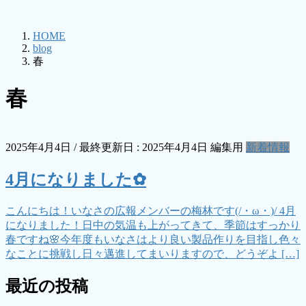
HOME
blog
春
春
2025年4月4日
/ 最終更新日 :
2025年4月4日
編集用
新着情報
4月になりました✿
こんにちは！いなさの広報メンバーの梅林です(/・ω・)/ 4月
になりました！日中の気温も上がってきて、季節はすっかり
春ですね🌸今年度もいなさはより良い製品作りを目指し色々
なことに挑戦し日々邁進してまいりますので、どうぞよ […]
最近の投稿